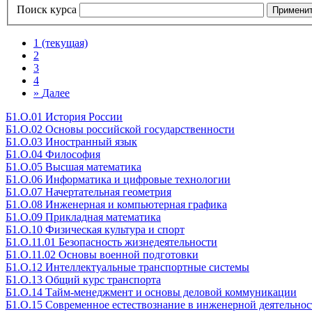
Поиск курса
Примени
1
(текущая)
2
3
4
»
Далее
Б1.О.01 История России
Б1.О.02 Основы российской государственности
Б1.О.03 Иностранный язык
Б1.О.04 Философия
Б1.О.05 Высшая математика
Б1.О.06 Информатика и цифровые технологии
Б1.О.07 Начертательная геометрия
Б1.О.08 Инженерная и компьютерная графика
Б1.О.09 Прикладная математика
Б1.О.10 Физическая культура и спорт
Б1.О.11.01 Безопасность жизнедеятельности
Б1.О.11.02 Основы военной подготовки
Б1.О.12 Интеллектуальные транспортные системы
Б1.О.13 Общий курс транспорта
Б1.О.14 Тайм-менеджмент и основы деловой коммуникации
Б1.О.15 Современное естествознание в инженерной деятельнос