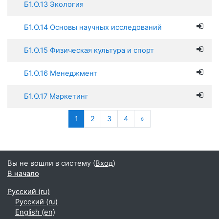
Б1.О.13 Экология
Б1.О.14 Основы научных исследований
Б1.О.15 Физическая культура и спорт
Б1.О.16 Менеджмент
Б1.О.17 Маркетинг
(текущая)
Далее
1
2
3
4
»
Вы не вошли в систему (
Вход
)
В начало
Русский ‎(ru)‎
Русский ‎(ru)‎
English ‎(en)‎