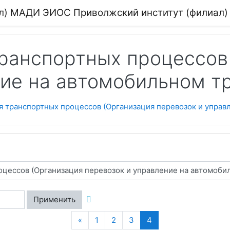
ЭИОС Приволжский институт (филиал
транспортных процессов
ние на автомобильном т
ия транспортных процессов (Организация перевозок и управ
Применить
Назад
(текущая)
«
1
2
3
4