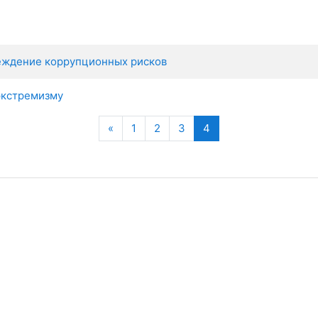
еждение коррупционных рисков
экстремизму
Назад
(текущая)
«
1
2
3
4